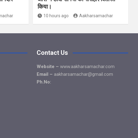
किया।
machar
10 hours ago
Aakharsamachar
Contact Us
Website –
www.aakharsamachar.com
Email –
aakharsamachar@gmail.com
Ph.No: