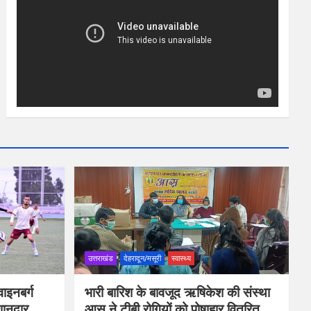
उत्तराखंड
देहरादून/मसूरी
स्वास्थ्य
ाइनबर्ग
भारी बारिश के बावजूद ऋषिकेश की संस्था
शानदार
आस ने टीबी रोगियों को पोषाहार वितरित