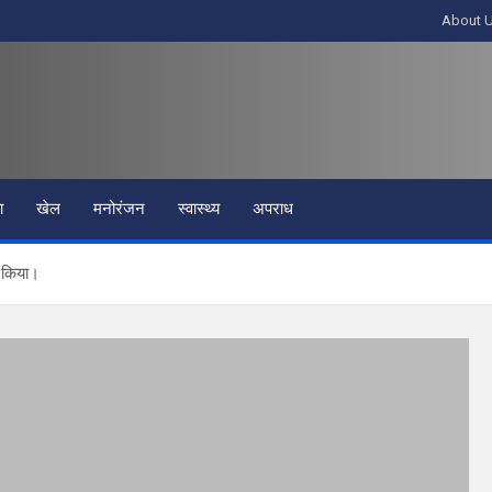
About 
ा
खेल
मनोरंजन
स्वास्थ्य
अपराध
ण किया।