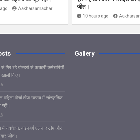
जीत।
 ago
Aakharsamachar
10 hours ago
Aakharsa
osts
Gallery
े गिर रहे बोल्डरों से कचहरी कर्मचारियों
 खाली किए।
26
 महिला मोर्चा तीज उत्सव में सांस्कृतिक
ूम रही।
26
 में नवचेतन, वाइनबर्ग एलन ए टीम और
नदार जीत।