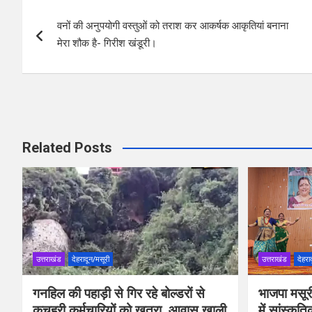
Post
o
A
वनों की अनुपयोगी वस्तुओं को तराश कर आकर्षक आकृतियां बनाना
navigation
o
p
मेरा शौक है- गिरीश खंडूरी।
k
p
Related Posts
उत्तराखंड
देहरादून/मसूरी
उत्तराखंड
देहरा
गनहिल की पहाड़ी से गिर रहे बोल्डरों से
भाजपा मसूर
कचहरी कर्मचारियों को खतरा, आवास खाली
में सांस्कृत