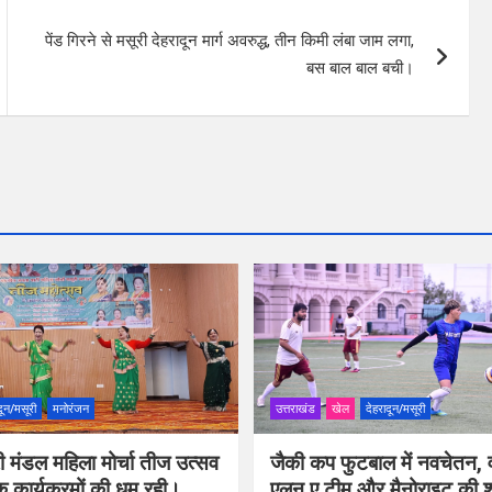
पेंड गिरने से मसूरी देहरादून मार्ग अवरुद्ध, तीन किमी लंबा जाम लगा,
बस बाल बाल बची।
दून/मसूरी
मनोरंजन
उत्तराखंड
खेल
देहरादून/मसूरी
ी मंडल महिला मोर्चा तीज उत्सव
जैकी कप फुटबाल में नवचेतन, व
िक कार्यक्रमों की धूम रही।
एलन ए टीम और मैनोराइट की 