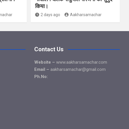
किया।
machar
2 days ago
Aakharsamachar
Contact Us
Website –
www.aakharsamachar.com
Email –
aakharsamachar@gmail.com
Ph.No: