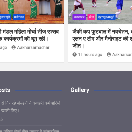
दून/मसूरी
मनोरंजन
उत्तराखंड
खेल
देहरादून/मसूरी
ी मंडल महिला मोर्चा तीज उत्सव
जैकी कप फुटबाल में नवचेतन, व
िक कार्यक्रमों की धूम रही।
एलन ए टीम और मैनोराइट की 
जीत।
 ago
Aakharsamachar
11 hours ago
Aakharsa
osts
Gallery
े गिर रहे बोल्डरों से कचहरी कर्मचारियों
 खाली किए।
26
 महिला मोर्चा तीज उत्सव में सांस्कृतिक