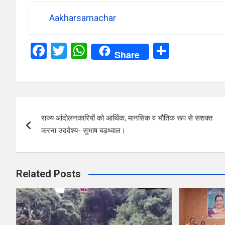
Aakharsamachar
F
T
W
S
Share
a
wi
h
h
ce
tt
at
ar
b
er
s
e
Post
o
A
राज्य आंदोलनकारियों को आर्थिक, मानसिक व भौतिक रूप से सशक्त
navigation
o
p
करना उददेश्य- सुभाष बड़थ्वाल।
k
p
Related Posts