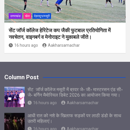
उत्तराखंड
खेल
देहरादून/मसूरी
सेंट जॉर्ज कॉलेज हेरिटेज कप जैकी फुटबाल प्रतियोगिता में
नवचेतन, वाइनबर्ग व मेनोराइट ने मुकाबले जीते।
16 hours ago
Aakharsamachar
Column Post
सेंट जाॅर्ज काॅलेज मसूरी में ब्रदर जे॰ जी॰ मास्टरसन एंड सी॰
जे॰ बर्गिन मैमोरियल डिबेट 2026 का आयोजन किया गया।
16 hours ago
Aakharsamachar
आधी रात को नशे के खिलाफ सड़कों पर लाठी डंडो के साथ
उतरी महिलाएं।
16 hours ago
Aakharsamachar