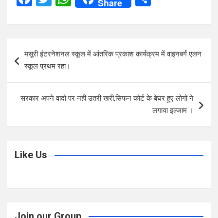
Share
a
wi
h
h
ce
tt
at
ar
b
er
s
e
Post
मसूरी इंटरनेशनल स्कूल में आंतरिक प्रकाश कार्यक्रम में वाइनबर्ग एलन
o
A
navigation
स्कूल प्रथम रहा।
o
p
k
p
सरकार अपने वादो पर नही उतरी खरी,सिफन कोर्ट के बेघर हुए लोगों ने
लगाया इल्जाम ।
Like Us
Join our Group