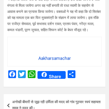
मंगला से मिला जायेगा अगर वह नहीं बनाती तो राधा स्वामी के सहयोग से
आवास बनाने का प्रयास किया जायेगा। वक्ताओं ने यह भी कहा कि दो सितंबर
को यह मामला एक बार फिर मुख्यमंत्री के संज्ञान में लाया जायेगा। इस मौके
पर राजेंद्र सेमवाल, पूर्व सभासद दर्शन रावत, प्रताप पंवार, नरेंद्र मल्ल,
कमल भंडारी, पूरण जुयाल, सहित सिफन कोर्ट के बेघर मौजूद रहे।
Aakharsamachar
F
T
W
S
Share
a
wi
h
h
ce
tt
at
ar
b
er
s
e
Post
अनोखी बीमारी से जूझ रही उर्मिला की मदद को गांव गुठ्यार स्वयं सहायता
o
A
navigation
समूह ने मदद की।