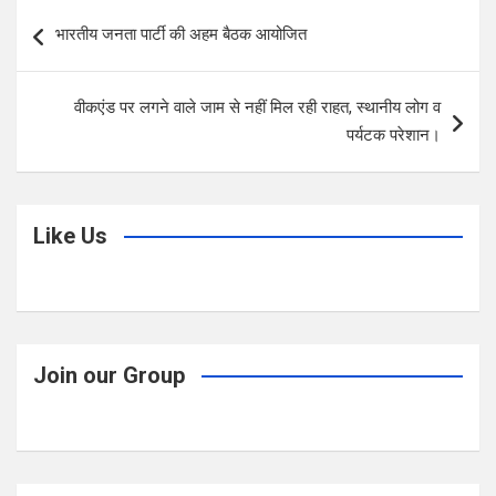
b
er
s
e
Post
भारतीय जनता पार्टी की अहम बैठक आयोजित
o
A
navigation
o
p
वीकएंड पर लगने वाले जाम से नहीं मिल रही राहत, स्थानीय लोग व
k
p
पर्यटक परेशान।
Like Us
Join our Group