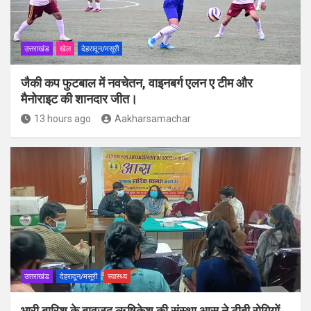
उत्तराखंड
खेल
देहरादून/मसूरी
जैकी कप फुटबाल में नवचेतन, वाइनबर्ग एलन ए टीम और
मैनोराइट की शानदार जीत।
13 hours ago
Aakharsamachar
उत्तराखंड
देहरादून/मसूरी
स्वास्थ्य
भारी बारिश के बावजूद ऋषिकेश की संस्था आस ने टीबी रोगियों