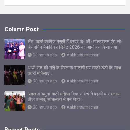
Column Post
सेंट जाॅर्ज काॅलेज मसूरी में ब्रदर जे॰ जी॰ मास्टरसन एंड सी॰
जे॰ बर्गिन मैमोरियल डिबेट 2026 का आयोजन किया गया।
20 hours ago
Aakharsamachar
आधी रात को नशे के खिलाफ सड़कों पर लाठी डंडो के साथ
उतरी महिलाएं।
20 hours ago
Aakharsamachar
अगलाड़ यमुना घाटी महिला विकास मंच ने पहली बार मनाया
तीज उत्सव, लोकनृत्य ने मन मोहा।
20 hours ago
Aakharsamachar
Recent Posts