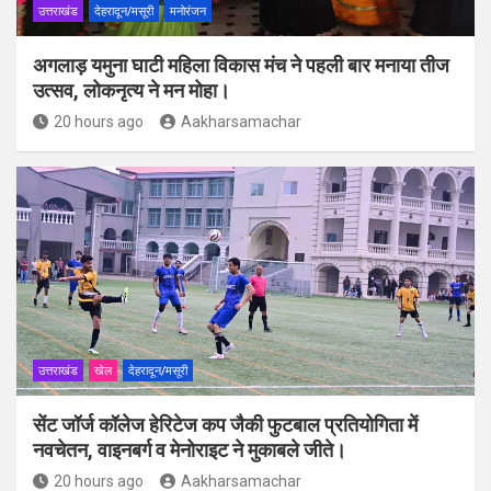
उत्तराखंड
देहरादून/मसूरी
मनोरंजन
अगलाड़ यमुना घाटी महिला विकास मंच ने पहली बार मनाया तीज
उत्सव, लोकनृत्य ने मन मोहा।
20 hours ago
Aakharsamachar
उत्तराखंड
खेल
देहरादून/मसूरी
सेंट जॉर्ज कॉलेज हेरिटेज कप जैकी फुटबाल प्रतियोगिता में
नवचेतन, वाइनबर्ग व मेनोराइट ने मुकाबले जीते।
20 hours ago
Aakharsamachar