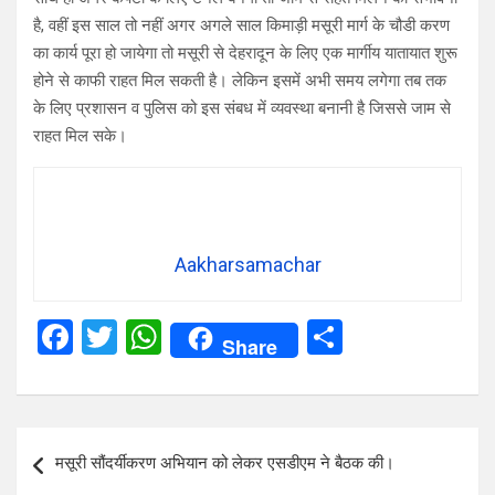
है, वहीं इस साल तो नहीं अगर अगले साल किमाड़ी मसूरी मार्ग के चौडी करण
का कार्य पूरा हो जायेगा तो मसूरी से देहरादून के लिए एक मार्गीय यातायात शुरू
होने से काफी राहत मिल सकती है। लेकिन इसमें अभी समय लगेगा तब तक
के लिए प्रशासन व पुलिस को इस संबध में व्यवस्था बनानी है जिससे जाम से
राहत मिल सके।
Aakharsamachar
F
T
W
S
Share
a
wi
h
h
ce
tt
at
ar
b
er
s
e
Post
मसूरी सौंदर्यीकरण अभियान को लेकर एसडीएम ने बैठक की।
o
A
navigation