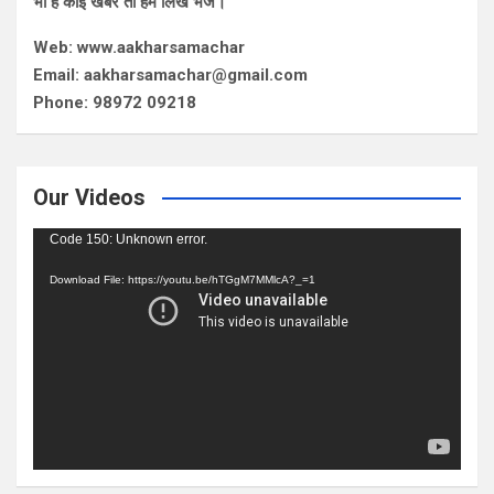
भी है कोई खबर तो हमे लिख भेजे।
Web: www.aakharsamachar
Email: aakharsamachar@gmail.com
Phone: 98972 09218
Our Videos
Video
Code 150: Unknown error.
Player
Download File: https://youtu.be/hTGgM7MMlcA?_=1