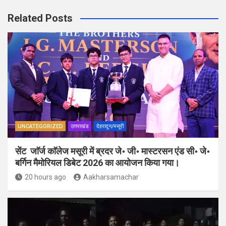
Related Posts
UNCATEGORIZED
उत्तराखंड
देहरादून/मसूरी
सेंट जाॅर्ज काॅलेज मसूरी में ब्रदर जे॰ जी॰ मास्टरसन एंड सी॰ जे॰
बर्गिन मैमोरियल डिबेट 2026 का आयोजन किया गया।
20 hours ago
Aakharsamachar