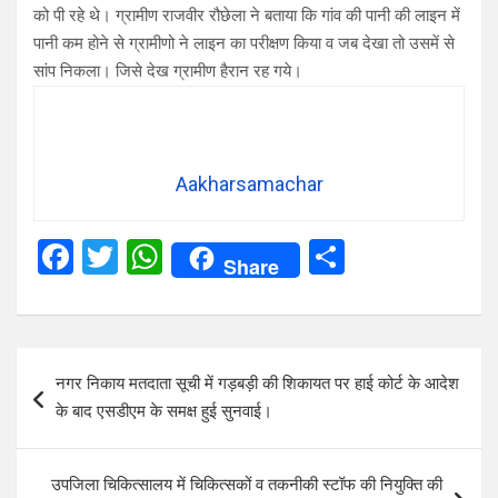
को पी रहे थे। ग्रामीण राजवीर रौछेला ने बताया कि गांव की पानी की लाइन में
पानी कम होने से ग्रामीणो ने लाइन का परीक्षण किया व जब देखा तो उसमें से
सांप निकला। जिसे देख ग्रामीण हैरान रह गये।
Aakharsamachar
F
T
W
S
Share
a
wi
h
h
ce
tt
at
ar
b
er
s
e
Post
नगर निकाय मतदाता सूची में गड़बड़ी की शिकायत पर हाई कोर्ट के आदेश
o
A
navigation
के बाद एसडीएम के समक्ष हुई सुनवाई।
o
p
k
p
उपजिला चिकित्सालय में चिकित्सकों व तकनीकी स्टॉफ की नियुक्ति की