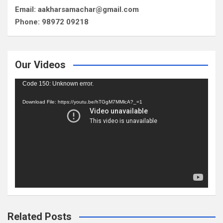
Email: aakharsamachar@gmail.com
Phone: 98972 09218
Our Videos
Video
Code 150: Unknown error.
Player
Download File: https://youtu.be/hTGgM7MMlcA?_=1
Related Posts