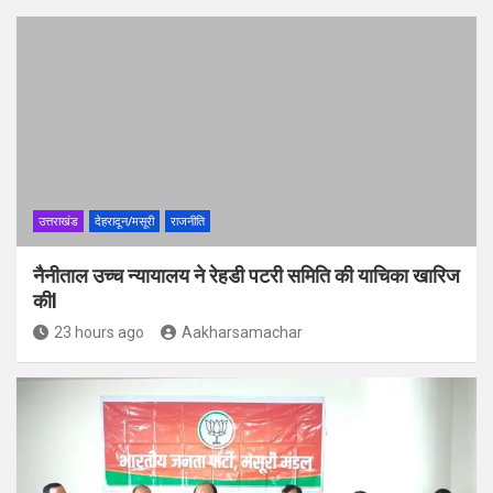
उत्तराखंड
देहरादून/मसूरी
राजनीति
नैनीताल उच्च न्यायालय ने रेहडी पटरी समिति की याचिका खारिज
कीl
23 hours ago
Aakharsamachar