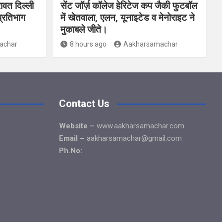
ावत दिल्ली
सेंट जॉर्ज़ कॉलेज हेरिटेज कप जैकी फुटबॉल
प्रतिभाग
में खेतवाला, एलन, यूनाइटेड व मेनोराइट ने
मुकाबले जीते।
achar
8 hours ago
Aakharsamachar
Contact Us
Website –
www.aakharsamachar.com
Email –
aakharsamachar@gmail.com
Ph.No: