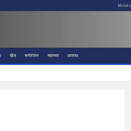
About 
ा
खेल
मनोरंजन
स्वास्थ्य
अपराध