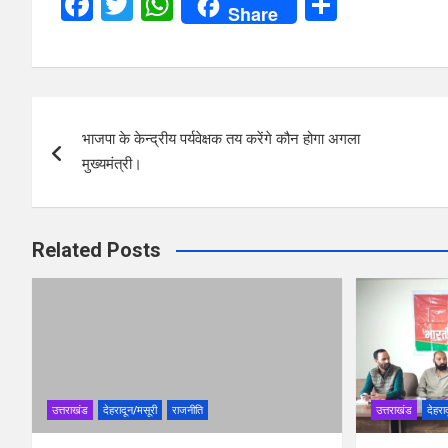
F
T
W
S
Share
a
wi
h
h
ce
tt
at
ar
b
er
s
e
Post
o
A
भाजपा के केन्द्रीय पर्यवेक्षक तय करेंगे कौन होगा अगला
navigation
o
p
मुख्यमंत्री।
k
p
Related Posts
उत्तराखंड
देहरादून/मसूरी
राजनीति
उत्तराखंड
देहरा