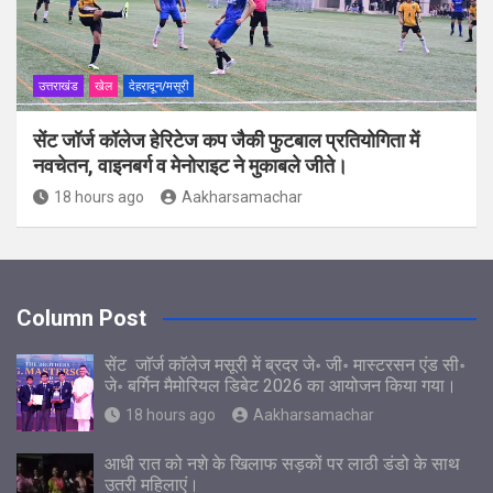
उत्तराखंड
खेल
देहरादून/मसूरी
सेंट जॉर्ज कॉलेज हेरिटेज कप जैकी फुटबाल प्रतियोगिता में
नवचेतन, वाइनबर्ग व मेनोराइट ने मुकाबले जीते।
18 hours ago
Aakharsamachar
Column Post
सेंट जाॅर्ज काॅलेज मसूरी में ब्रदर जे॰ जी॰ मास्टरसन एंड सी॰
जे॰ बर्गिन मैमोरियल डिबेट 2026 का आयोजन किया गया।
18 hours ago
Aakharsamachar
आधी रात को नशे के खिलाफ सड़कों पर लाठी डंडो के साथ
उतरी महिलाएं।