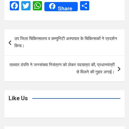
F
T
W
S
Share
a
wi
h
h
ce
tt
at
ar
b
er
s
e
Post
उप जिला चिकित्सालय व कम्युनिटी अस्पताल के चिकित्सकों ने प्रदर्शन
o
A
navigation
किया।
o
p
k
p
तलवार दंपत्ति ने जनसंख्या नियंत्रण को लेकर पदयात्रा की, प्रधानमंत्री
से मिलने की गुहार लगाई।
Like Us