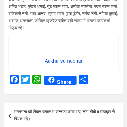
अमित भटट, मुकेश धनाई, गुड मोहन राणा, अनीता सक्सेना, मदन मोहन शर्मा,
राजेश्वरी नेगी, राधा आनंद, सुषमा रावत, पुष्पा पुंडीर, नर्मदा नेगी, नमिता कुमाई,
अशोक अग्रवाल, जोगेंद्र कुकरेजासहित बड़ी संख्या में भाजपा कार्यकर्ता
मौजूद रहे।
Aakharsamachar
F
T
W
S
Share
a
wi
h
h
ce
tt
at
ar
b
er
s
e
Post
मतगणना को लेकर बाजार में सन्नाटा छाया रहा, लोग टीवी व मोबाइल से
o
A
navigation
चिपके रहे।
o
p