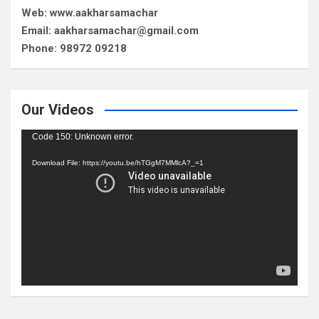
Web: www.aakharsamachar
Email: aakharsamachar@gmail.com
Phone: 98972 09218
Our Videos
Video
Code 150: Unknown error.
Player
Download File: https://youtu.be/hTGgM7MMlcA?_=1